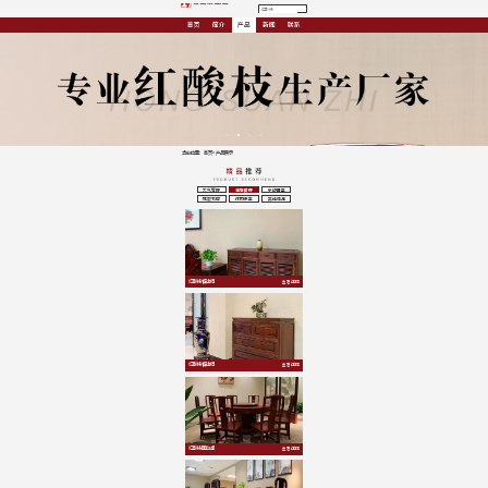
首页
简介
产品
新闻
联系
当前位置：
首页
>
产品展示
大气客厅
温馨餐厅
宁静卧室
雅致书房
休闲茶室
其他精品
红酸枝餐边柜
查看详情
红酸枝餐边柜
查看详情
红酸枝圆台桌
查看详情